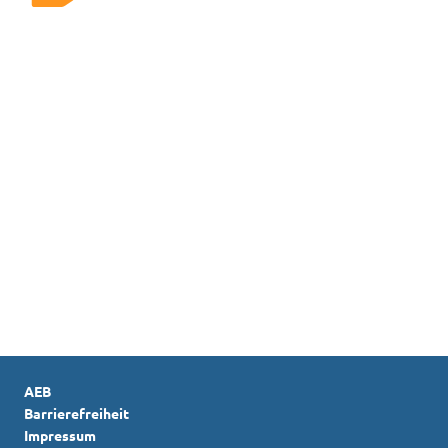
Kontakt
Kundencenter vor Ort
24h Störungs-Hotline
Kundenservice
AEB
Barrierefreiheit
Impressum