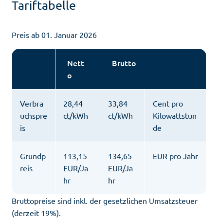
Tariftabelle
Preis ab 01. Januar 2026
Nett
Brutto
o
Verbra
28,44
33,84
Cent pro
uchspre
ct/kWh
ct/kWh
Kilowattstun
is
de
Grundp
113,15
134,65
EUR pro Jahr
reis
EUR/Ja
EUR/Ja
hr
hr
Bruttopreise sind inkl. der gesetzlichen Umsatzsteuer
(derzeit 19%).