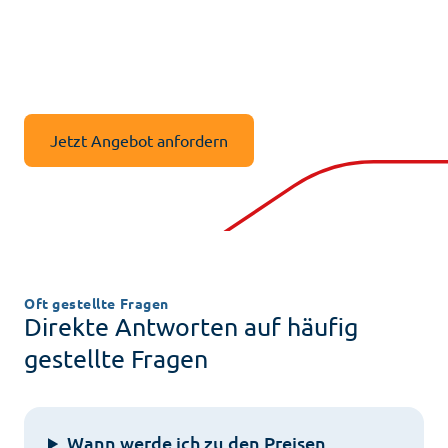
individuelles Angebot für den LausitzStrom
Grundversorgung Haushaltsbedarf Tarif erstellen.
Unsere Experten stehen Ihnen zur Seite und
beantworten alle Ihre Fragen rund um die
Energieversorgung.
Jetzt Angebot anfordern
Oft gestellte Fragen
Direkte Antworten auf häufig
gestellte Fragen
Wann werde ich zu den Preisen