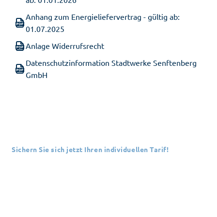
Anhang zum Energieliefervertrag - gültig ab:
01.07.2025
Anlage Widerrufsrecht
Datenschutzinformation Stadtwerke Senftenberg
GmbH
Sichern Sie sich jetzt Ihren individuellen Tarif!
Fordern Sie I hr persönliches
Angebot an
Nutzen Sie die Gelegenheit und lassen Sie sich ein