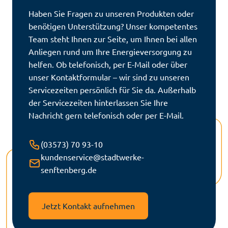
Haben Sie Fragen zu unseren Produkten oder
benötigen Unterstützung? Unser kompetentes
Team steht Ihnen zur Seite, um Ihnen bei allen
Anliegen rund um Ihre Energieversorgung zu
helfen. Ob telefonisch, per E-Mail oder über
unser Kontaktformular – wir sind zu unseren
Servicezeiten persönlich für Sie da. Außerhalb
der Servicezeiten hinterlassen Sie Ihre
Nachricht gern telefonisch oder per E-Mail.
T
(03573) 70 93-10
e
kundenservice@stadtwerke-
E
l
senftenberg.de
-
e
M
f
a
Jetzt Kontakt aufnehmen
o
i
n
l