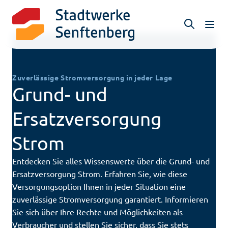
KI
N
a
v
i
g
Zuverlässige Stromversorgung in jeder Lage
a
Grund- und
t
Ersatzversorgung
i
o
Strom
n
ö
Entdecken Sie alles Wissenswerte über die Grund- und
f
Ersatzversorgung Strom. Erfahren Sie, wie diese
f
Versorgungsoption Ihnen in jeder Situation eine
n
zuverlässige Stromversorgung garantiert. Informieren
e
Sie sich über Ihre Rechte und Möglichkeiten als
n
Verbraucher und stellen Sie sicher, dass Sie stets