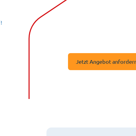
!
Nutzen Sie die Gelegenheit 
ches
den LausitzStrom Ersatzver
Experten stehen Ihnen zur 
Energieversorgung.
Jetzt Angebot anforder