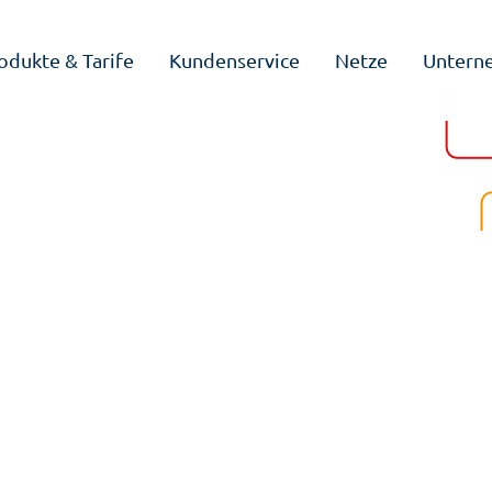
odukte & Tarife
Kundenservice
Netze
Untern
versorgung
ltsbedarf
enießen Sie zuverlässige Energieversorgung zu fairen
on einem Jahr und verlängert sich automatisch,