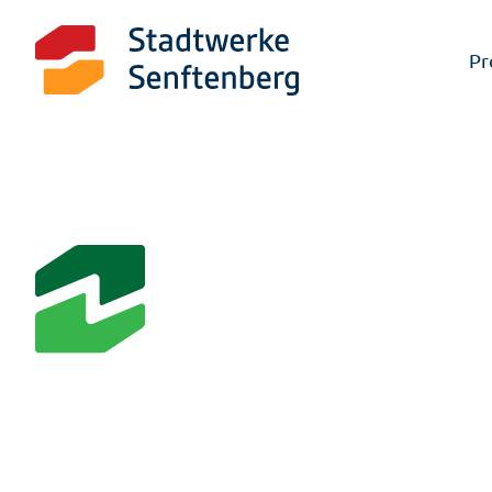
Pr
Ersatz
Hausha
Entscheiden Sie sich für LausitzStrom Privat und g
Preisen. Unser Vertrag hat eine flexible Laufzeit v
solange Sie zufrieden sind.